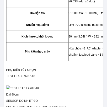
±0.03% rdg. ±5 dgt.)
Đo điện trở
510.00Ω to 51.000MΩ, 6 thang
Nguồn hoạt động
LR6 (AA) alkaline batteries ×
Kích thước, khối lượng
90mm (3.54in) W × 192mm (7.
Hộp chứa ×1, AC adapter ×1, 
Phụ kiện theo máy
chuẩn), test lead vàng ×1 (
PHỤ KIỆN TÙY CHỌN
TEST LEAD L9207-10
Dài 90cm
SENSOR ĐO NHIỆT ĐỘ