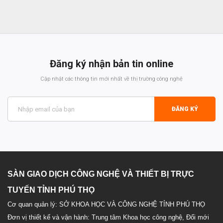
hệ
Đăng ký nhận bản tin online
Cập nhật các thông tin mới nhất về thị trường công nghệ
ĐĂNG KÝ
SÀN GIAO DỊCH CÔNG NGHỆ VÀ THIẾT BỊ TRỰC
TUYẾN TỈNH PHÚ THỌ
Cơ quan quản lý: SỞ KHOA HỌC VÀ CÔNG NGHỆ TỈNH PHÚ THỌ
Đơn vị thiết kế và vận hành: Trung tâm Khoa học công nghệ, Đổi mới