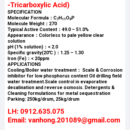
-Tricarboxylic Acid)
SPECIFICATION
Molecular Formula：C
H
O
P
7
11
9
Molecule Weight：270
Typical Active Content：49.0 – 51.0%
Appearance：Colorless to pale yellow clear
solution
pH (1% solution)：< 2.0
Specific gravity(20℃ )：1.25 – 1.30
Iron (Fe)：< 20ppm
APPLICATIONS
Cooling/Boiler water treatment： Scale & Corrosion
inhibitor for low phosphorus content Oil drilling field
water treatment.Scale control in evaporative
desalination and reverse osmosis. Detergents &
Cleaning formulations for metal sequestration
Parking: 250kg/drum, 25kg/drum
LH: 0912.635.075
Email: vanhong.201089@gmail.com