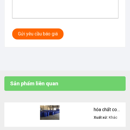
Gửi yêu cầu báo giá
Sản phẩm liên quan
hóa chất copolymer of maleic and acylic acid AA/MA
Xuất xứ:
Khác
Liên