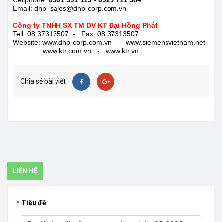
Cellphone:
0901 391 113 - 0925 711 384
Email: dhp_sales@dhp-corp.com.vn
Công ty TNHH SX TM DV KT Đại Hồng Phát
Tell: 08.37313507 - Fax: 08.37313507
Website: www.dhp-corp.com.vn - www.siemensvietnam.net
www.ktr.com.vn - www.ktr.vn
Chia sẻ bài viết
LIÊN HỆ
Tiêu đề