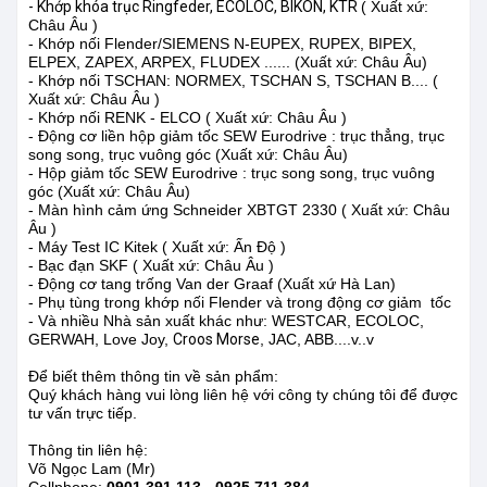
- Khớp khóa trục Ringfeder, ECOLOC, BIKON, KTR
( Xuất xứ:
Châu Âu )
- Khớp nối Flender/SIEMENS N-EUPEX, RUPEX, BIPEX,
ELPEX, ZAPEX, ARPEX, FLUDEX ...... (Xuất xứ: Châu Âu)
- Khớp nối TSCHAN: NORMEX,
TSCHAN S,
TSCHAN B
.... (
Xuất xứ: Châu Âu )
- Khớp nối RENK - ELCO ( Xuất xứ: Châu Âu )
- Động cơ liền hộp giảm tốc SEW Eurodrive : trục thẳng, trục
song song, trục vuông góc
(Xuất xứ: Châu Âu)
- Hộp giảm tốc SEW Eurodrive : trục song song, trục vuông
góc
(Xuất xứ: Châu Âu)
- Màn hình cảm ứng Schneider XBTGT 2330 ( Xuất xứ: Châu
Âu )
- Máy Test IC Kitek ( Xuất xứ: Ấn Độ )
- Bạc đạn SKF ( Xuất xứ: Châu Âu )
- Động cơ tang trống Van der Graaf (Xuất xứ Hà Lan)
- Phụ tùng trong khớp nối Flender và trong động cơ giảm tốc
- Và nhiều Nhà sản xuất khác như: WESTCAR, ECOLOC,
GERWAH, Love Joy,
Croos Morse
, JAC, ABB....v..v
Để biết thêm thông tin về sản phẩm:
Quý khách hàng vui lòng liên hệ với công ty chúng tôi để được
tư vấn trực tiếp.
Thông tin liên hệ:
Võ Ngọc Lam (Mr)