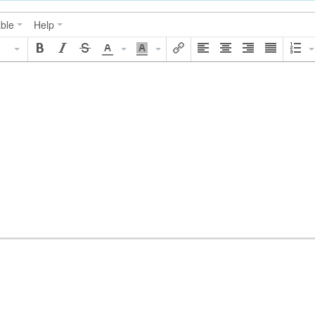
ble
Help