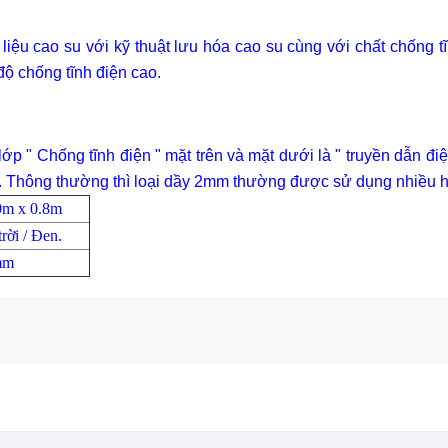
iệu cao su với kỹ thuật lưu hóa cao su cùng với chất chống tĩn
độ chống tĩnh điện cao.
" Chống tĩnh điện " mặt trên và mặt dưới là " truyền dẫn điện
 ". Thông thường thì loại dầy 2mm thường được sử dụng nhiều 
0m x 0.8m
rời / Đen.
mm