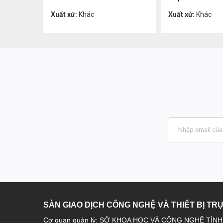
Liên hệ
Liên h
Xuất xứ:
Khác
Xuất xứ:
Khác
SÀN GIAO DỊCH CÔNG NGHỆ VÀ THIẾT BỊ TR
Cơ quan quản lý: SỞ KHOA HỌC VÀ CÔNG NGHỆ TỈN