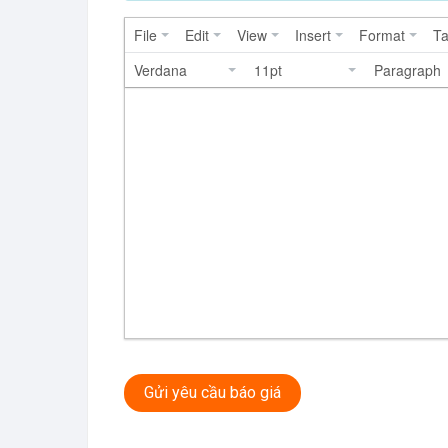
File
Edit
View
Insert
Format
Ta
Verdana
11pt
Paragraph
Gửi yêu cầu báo giá