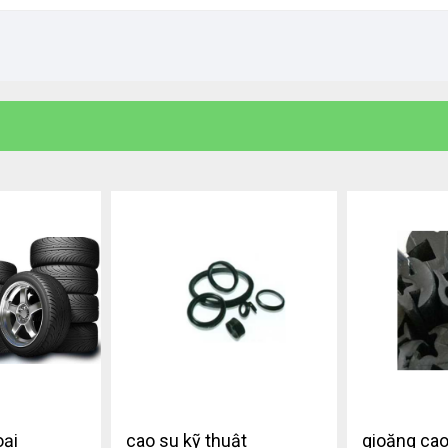
oại
cao su kỹ thuật
gioăng cao