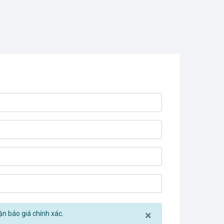
Close
×
ận báo giá chính xác.