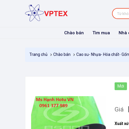
Chào bán
Tìm mua
Nhà 
Chào bán
Cao su- Nhựa- Hóa chất- Gố
Trang chủ
Mới
Giá
Xuất xứ