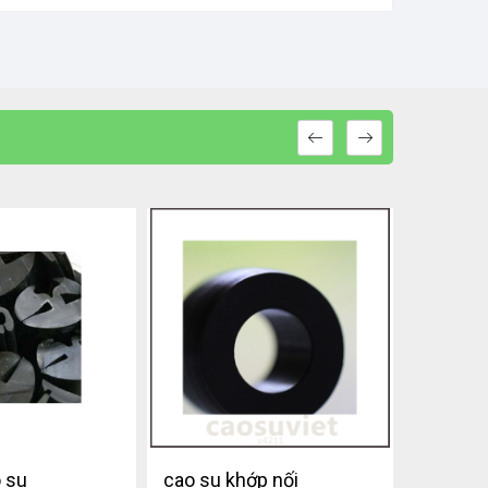
 su
cao su khớp nối
Khớp nố