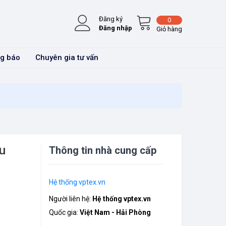
Đăng ký
0
Đăng nhập
Giỏ hàng
g báo
Chuyên gia tư vấn
u
Thông tin nhà cung cấp
Hệ thống vptex.vn
Người liên hệ:
Hệ thống vptex.vn
Quốc gia:
Việt Nam - Hải Phòng