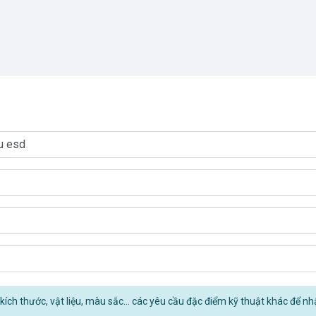
kích thước, vật liệu, màu sắc... các yêu cầu đặc điểm kỹ thuật khác để nh