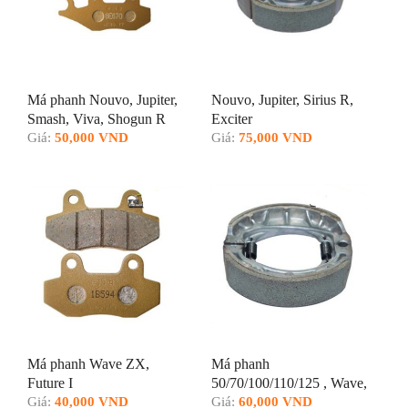
Má phanh Nouvo, Jupiter,
Nouvo, Jupiter, Sirius R,
Smash, Viva, Shogun R
Exciter
125
Giá:
50,000 VND
Giá:
75,000 VND
Má phanh Wave ZX,
Má phanh
Future I
50/70/100/110/125 , Wave,
Giá:
40,000 VND
Dream
Giá:
60,000 VND