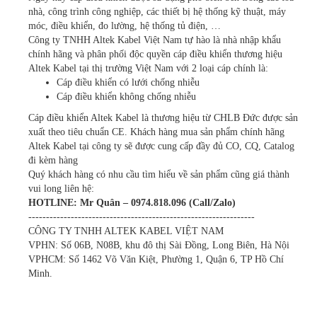
nhà, công trình công nghiệp, các thiết bị hệ thống kỹ thuật, máy
móc, điều khiển, đo lường, hệ thống tủ điện, …
Công ty TNHH Altek Kabel Việt Nam tự hào là nhà nhập khẩu
chính hãng và phân phối độc quyền cáp điều khiển thương hiệu
Altek Kabel tại thị trường Việt Nam với 2 loại cáp chính là:
Cáp điều khiển có lưới chống nhiễu
Cáp điều khiển không chống nhiễu
Cáp điều khiển Altek Kabel là thương hiệu từ CHLB Đức được sản
xuất theo tiêu chuẩn CE. Khách hàng mua sản phẩm chính hãng
Altek Kabel tại công ty sẽ được cung cấp đầy đủ CO, CQ, Catalog
đi kèm hàng
Quý khách hàng có nhu cầu tìm hiểu về sản phẩm cũng giá thành
vui long liên hệ:
HOTLINE: Mr Quân – 0974.818.096 (Call/Zalo)
----------------------------------------------------------------
CÔNG TY TNHH ALTEK KABEL VIỆT NAM
VPHN: Số 06B, N08B, khu đô thị Sài Đồng, Long Biên, Hà Nội
VPHCM: Số 1462 Võ Văn Kiệt, Phường 1, Quận 6, TP Hồ Chí
Minh.