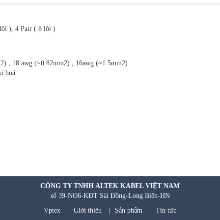
lõi ), 4 Pair ( 8 lõi )
m2) , 18 awg (~0.82mm2) , 16awg (~1.5mm2)
xi hoá
CÔNG TY TNHH ALTEK KABEL VIỆT NAM
số 39-NO6-KĐT Sài Đồng-Long Biên-HN
Vptex
|
Giới thiệu
|
Sản phẩm
|
Tin tức