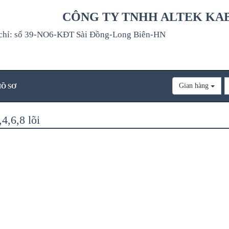
CÔNG TY TNHH ALTEK KA
chỉ: số 39-NO6-KĐT Sài Đồng-Long Biên-HN
Gian hàng
Ồ SƠ
4,6,8 lõi