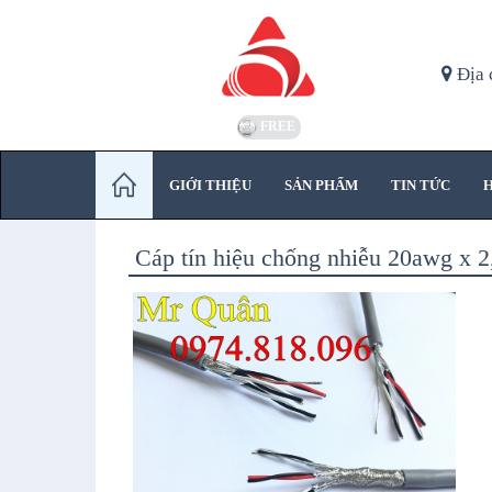
Địa 
FREE
GIỚI THIỆU
SẢN PHẨM
TIN TỨC
H
Cáp tín hiệu chống nhiễu 20awg x 2,