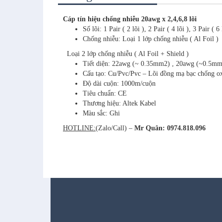
Cáp tín hiệu chống nhiễu 20awg x 2,4,6,8 lõi
Số lõi: 1 Pair ( 2 lõi ), 2 Pair ( 4 lõi ), 3 Pair ( 6 
Chống nhiễu: Loại 1 lớp chống nhiễu ( Al Foil )
Loại 2 lớp chống nhiễu ( Al Foil + Shield )
Tiết diện: 22awg (~ 0.35mm2) , 20awg (~0.5m
Cấu tạo: Cu/Pvc/Pvc – Lõi đồng mạ bạc chống o
Độ dài cuộn: 1000m/cuộn
Tiêu chuẩn: CE
Thương hiệu: Altek Kabel
Màu sắc: Ghi
HOTLINE:
(Zalo/Call) –
Mr Quân: 0974.818.096