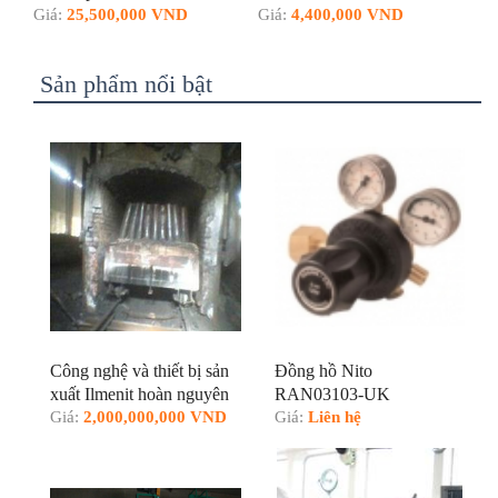
1200
Giá:
25,500,000 VND
Giá:
4,400,000 VND
Sản phẩm nổi bật
Công nghệ và thiết bị sản
Đồng hồ Nito
xuất Ilmenit hoàn nguyên
RAN03103-UK
bằng bao nung một lần sử
Giá:
2,000,000,000 VND
Giá:
Liên hệ
dụng lò hầm sử dụng
nhiên liệu vỏ điều