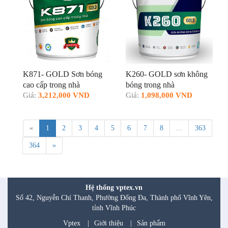
K871- GOLD Sơn bóng
K260- GOLD sơn không
cao cấp trong nhà
bóng trong nhà
Giá:
3,212,000 VND
Giá:
1,098,000 VND
«
1
2
3
4
5
6
7
8
...
363
364
»
Hệ thống vptex.vn
Số 42, Nguyễn Chí Thanh, Phường Đống Đa, Thành phố Vĩnh Yên,
tỉnh Vĩnh Phúc
Vptex
|
Giới thiệu
|
Sản phẩm