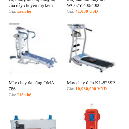
của dây chuyền mạ kẽm
WC67Y-400/4000
nhúng nóng
Giá:
Liên hệ
Giá:
41,000 USD
Máy chạy đa năng OMA
Máy chạy điện KL-825SP
786
Giá:
10,980,000 VND
Giá:
Liên hệ