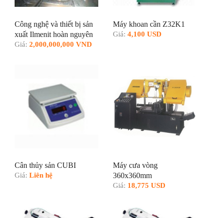
Công nghệ và thiết bị sản
Máy khoan cần Z32K1
xuất Ilmenit hoàn nguyên
Giá:
4,100 USD
bằng bao nung một lần sử
Giá:
2,000,000,000 VND
dụng lò hầm sử dụng
nhiên liệu vỏ điều
Cân thủy sản CUBI
Máy cưa vòng
Giá:
Liên hệ
360x360mm
Giá:
18,775 USD