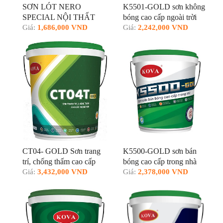
SƠN LÓT NERO
K5501-GOLD sơn không
SPECIAL NỘI THẤT
bóng cao cấp ngoài trời
Giá:
1,686,000 VND
Giá:
2,242,000 VND
CT04- GOLD Sơn trang
K5500-GOLD sơn bán
trí, chống thấm cao cấp
bóng cao cấp trong nhà
ngoài trời
Giá:
3,432,000 VND
Giá:
2,378,000 VND