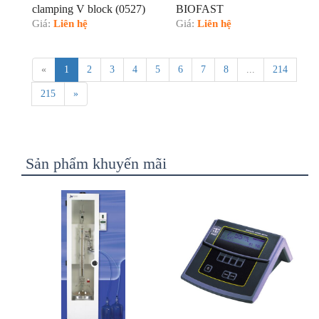
clamping V block (0527)
BIOFAST
Giá:
Liên hệ
Giá:
Liên hệ
«
1
2
3
4
5
6
7
8
...
214
215
»
Sản phẩm khuyến mãi