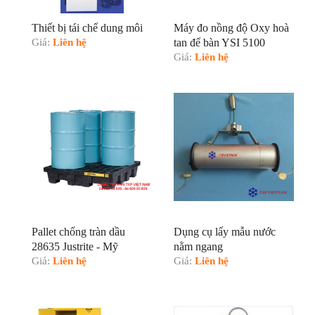
Thiết bị tái chế dung môi
Máy đo nồng độ Oxy hoà
Giá:
Liên hệ
tan để bàn YSI 5100
Giá:
Liên hệ
Pallet chống tràn dầu
Dụng cụ lấy mẫu nước
28635 Justrite - Mỹ
nằm ngang
Giá:
Liên hệ
Giá:
Liên hệ