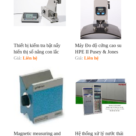
Thiết bị kiểm tra bật nẩy
Máy Đo độ cứng cao su
hiển thị số nâng con lắc
HPE II Pusey & Jones
bằng tay
Giá:
Liên hệ
hiển thị số theo tiêu chuẩn
Giá:
Liên hệ
ISO 7267-3, ASTM D 531
Magnetic measuring and
Hệ thống xử lý nước thải