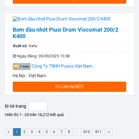
Bơm dầu nhớt Piusi Drum Viscomat 200/2
K400
Xuất xứ:
Italia
Ngày đăng
: 05/09/2025 15:58
Công Ty TNHH Pusico Việt Nam
1 năm
Hà Nội - Việt Nam
Liên hệ NCC
Đi tới trang
Hiển thị 1 - 20 trên 16,212 kết quả
«
1
2
3
4
5
6
7
8
...
810
811
»