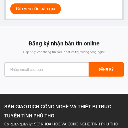
Gửi yêu cầu báo giá
Đăng ký nhận bản tin online
Cập nhật các thông tin mới nhất về thị trường công nghệ
ĐĂNG KÝ
SÀN GIAO DỊCH CÔNG NGHỆ VÀ THIẾT BỊ TRỰC
TUYẾN TỈNH PHÚ THỌ
Cơ quan quản lý: SỞ KHOA HỌC VÀ CÔNG NGHỆ TỈNH PHÚ THỌ