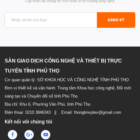
Cập nhật các thông tin mới nhất về thị trường công nghệ
ĐĂNG KÝ
SÀN GIAO DỊCH CÔNG NGHỆ VÀ THIẾT BỊ TRỰC
TUYẾN TỈNH PHÚ THỌ
Cơ quan quản lý: SỞ KHOA HỌC VÀ CÔNG NGHỆ TỈNH PHÚ THỌ
Đơn vị thiết kế và vận hành: Trung tâm Khoa học công nghệ, Đổi mới
sáng tạo và Chuyển đổi số tỉnh Phú Thọ
Địa chỉ: Khu 6, Phường Vân Phú, tỉnh Phú Thọ
Điện thoại: 0210 3846343 || Email: thongtinvptex@gmail.com
Kết nối với chúng tôi