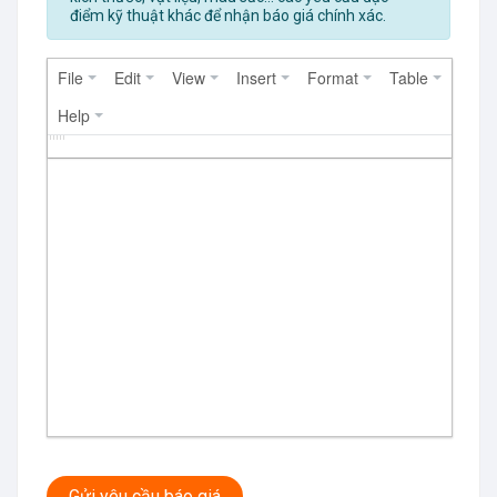
điểm kỹ thuật khác để nhận báo giá chính xác.
File
Edit
View
Insert
Format
Table
Help
Gửi yêu cầu báo giá