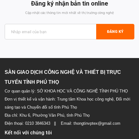
Đăng ký nhận bản tin online
Cập nhật các thông tin mới nhất về thị trường công nghệ
ĐĂNG KÝ
SÀN GIAO DỊCH CÔNG NGHỆ VÀ THIẾT BỊ TRỰC
TUYẾN TỈNH PHÚ THỌ
Cơ quan quản lý: SỞ KHOA HỌC VÀ CÔNG NGHỆ TỈNH PHÚ THỌ
Đơn vị thiết kế và vận hành: Trung tâm Khoa học công nghệ, Đổi mới
sáng tạo và Chuyển đổi số tỉnh Phú Thọ
Địa chỉ: Khu 6, Phường Vân Phú, tỉnh Phú Thọ
Điện thoại: 0210 3846343 || Email: thongtinvptex@gmail.com
Kết nối với chúng tôi