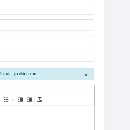
Close
×
ận báo giá chính xác.