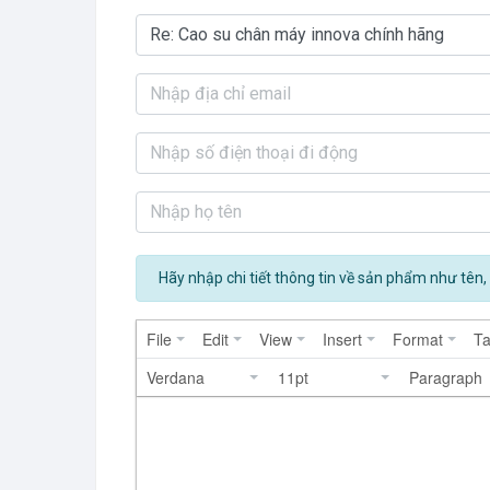
Hãy nhập chi tiết thông tin về sản phẩm như tên, 
File
Edit
View
Insert
Format
Ta
Verdana
11pt
Paragraph