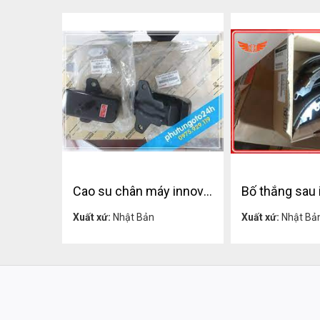
Cao su chân máy innova chính hãng
Liên hệ
Liên h
Xuất xứ:
Nhật Bản
Xuất xứ:
Nhật Bả