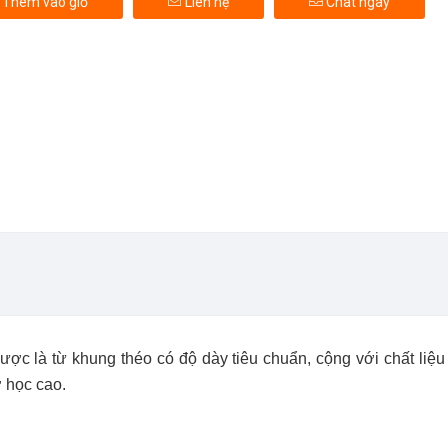
Thêm vào giỏ
Liên hệ
Chat ngay
ược là từ khung théo có độ dày tiêu chuẩn, cộng với chất liệ
 học cao.