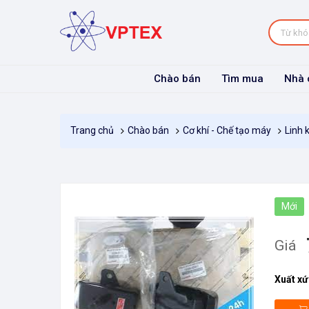
Chào bán
Tìm mua
Nhà 
Chào bán
Cơ khí - Chế tạo máy
Linh 
Trang chủ
Mới
Giá
Xuất xứ