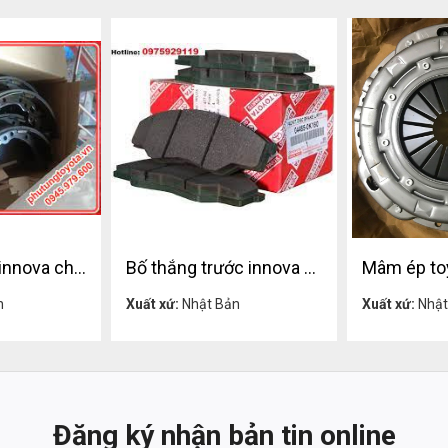
Bố thắng sau innova chính hãng
Bố thắng trước innova chính hãng
ệ
Liên hệ
n
Xuất xứ:
Nhật Bản
Xuất xứ:
Nhật
Đăng ký nhận bản tin online