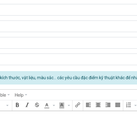
kích thước, vật liệu, màu sắc... các yêu cầu đặc điểm kỹ thuật khác để nh
ble
Help