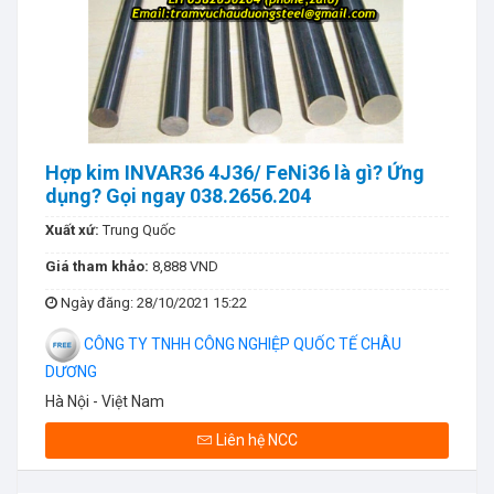
Hợp kim INVAR36 4J36/ FeNi36 là gì? Ứng
dụng? Gọi ngay 038.2656.204
Xuất xứ:
Trung Quốc
Giá tham khảo:
8,888 VND
Ngày đăng
: 28/10/2021 15:22
CÔNG TY TNHH CÔNG NGHIỆP QUỐC TẾ CHÂU
DƯƠNG
Hà Nội - Việt Nam
Liên hệ NCC