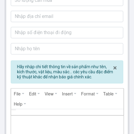
Clos
×
Hãy nhập chi tiết thông tin về sản phẩm như tên,
kích thước, vật liệu, màu sắc... các yêu cầu đặc điểm
kỹ thuật khác để nhận báo giá chính xác.
File
Edit
View
Insert
Format
Table
Help