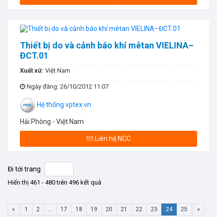
Thiết bị do và cảnh báo khí mêtan VIELINA–
ĐCT.01
Xuất xứ:
Việt Nam
Ngày đăng
: 26/10/2012 11:07
Hệ thống vptex.vn
Hải Phòng - Việt Nam
Liên hệ NCC
Đi tới trang
Hiển thị 461 - 480 trên 496 kết quả
«
1
2
...
17
18
19
20
21
22
23
24
25
»