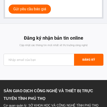
Gửi yêu cầu báo giá
Đăng ký nhận bản tin online
Cập nhật các thông tin mới nhất về thị trường công nghệ
ĐĂNG KÝ
SÀN GIAO DỊCH CÔNG NGHỆ VÀ THIẾT BỊ TRỰC
TUYẾN TỈNH PHÚ THỌ
Cơ quan quản lý: SỞ KHOA HỌC VÀ CÔNG NGHỆ TỈNH PHÚ THỌ