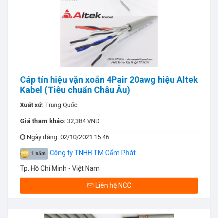
Cáp tín hiệu vặn xoắn 4Pair 20awg hiệu Altek
Kabel (Tiêu chuẩn Châu Âu)
Xuất xứ:
Trung Quốc
Giá tham khảo:
32,384 VND
Ngày đăng
: 02/10/2021 15:46
Công ty TNHH TM Cẩm Phát
1 năm
Tp. Hồ Chí Minh - Việt Nam
Liên hệ NCC