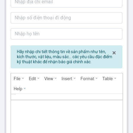
Clos
×
Hãy nhập chi tiết thông tin về sản phẩm như tên,
kích thước, vật liệu, màu sắc... các yêu cầu đặc điểm
kỹ thuật khác để nhận báo giá chính xác.
File
Edit
View
Insert
Format
Table
Help