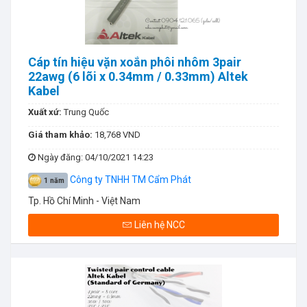
Cáp tín hiệu vặn xoắn phôi nhôm 3pair
22awg (6 lõi x 0.34mm / 0.33mm) Altek
Kabel
Xuất xứ:
Trung Quốc
Giá tham khảo:
18,768 VND
Ngày đăng
: 04/10/2021 14:23
Công ty TNHH TM Cẩm Phát
1 năm
Tp. Hồ Chí Minh - Việt Nam
Liên hệ NCC