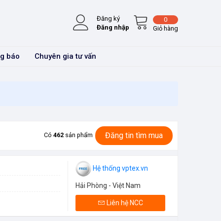
Đăng ký
0
Đăng nhập
Giỏ hàng
g báo
Chuyên gia tư vấn
Đăng tin tìm mua
Có
462
sản phẩm
Hệ thống vptex.vn
Hải Phòng - Việt Nam
Liên hệ NCC