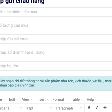
p gửi chào hàng
Hãy nhập chi tiết thông tin về sản phẩm như tên, kích thước, vật liệu, mà
nhận báo giá chính xác.
le
Edit
View
Insert
Format
Table
Help
erdana
11pt
Paragraph