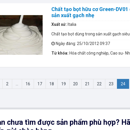
Chất tạo bọt hữu cơ Green-DV01
sản xuất gạch nhẹ
Xuất xứ:
Italia
Chất tạo bọt dùng trong sản xuất gạch siêu
Ngày đăng
: 25/10/2012 09:37
Từ khóa:
Hóa chất công nghiệp, Cao su- N
2
...
16
17
18
19
20
21
22
23
24
n chưa tìm được sản phẩm phù hợp? Hã