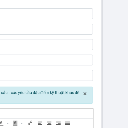
Close
×
u sắc... các yêu cầu đặc điểm kỹ thuật khác để