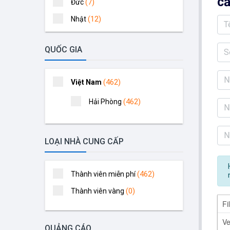
cấ
(7)
Đức
(12)
Nhật
(13)
Đài Loan
QUỐC GIA
(16)
Thái Lan
(21)
Hàn Quốc
(462)
Việt Nam
(46)
Mỹ
(462)
Hải Phòng
(50)
Trung Quốc
(138)
Khác
(142)
Việt Nam
LOẠI NHÀ CUNG CẤP
(462)
Thành viên miễn phí
(0)
Thành viên vàng
Fi
V
QUẢNG CÁO