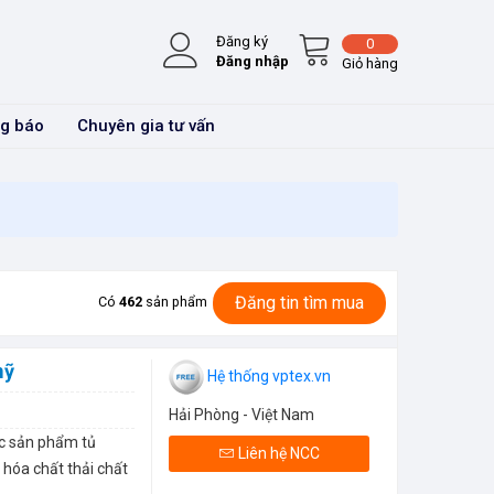
Đăng ký
0
Đăng nhập
Giỏ hàng
g báo
Chuyên gia tư vấn
Đăng tin tìm mua
Có
462
sản phẩm
mỹ
Hệ thống vptex.vn
Hải Phòng - Việt Nam
ác sản phẩm tủ
Liên hệ NCC
hóa chất thải chất