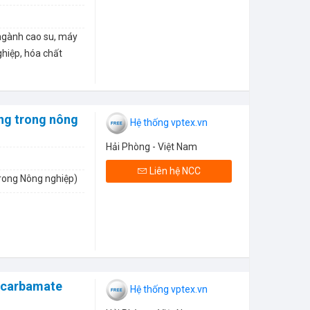
ngành cao su, máy
hiệp, hóa chất
ụng trong nông
Hệ thống vptex.vn
Hải Phòng - Việt Nam
Liên hệ NCC
trong Nông nghiệp)
ocarbamate
Hệ thống vptex.vn