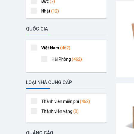
(7)
Đức
(12)
Nhật
(13)
Đài Loan
QUỐC GIA
(16)
Thái Lan
(21)
Hàn Quốc
(462)
Việt Nam
(46)
Mỹ
(462)
Hải Phòng
(50)
Trung Quốc
(138)
Khác
(142)
Việt Nam
LOẠI NHÀ CUNG CẤP
(462)
Thành viên miễn phí
(0)
Thành viên vàng
QUẢNG CÁO