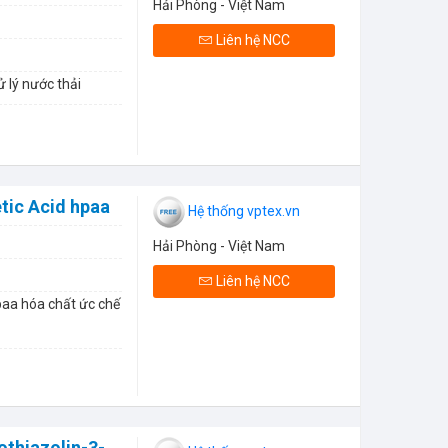
Hải Phòng - Việt Nam
Liên hệ NCC
ử lý nước thải
tic Acid hpaa
Hệ thống vptex.vn
Hải Phòng - Việt Nam
Liên hệ NCC
aa hóa chất ức chế
othiazolin-3-