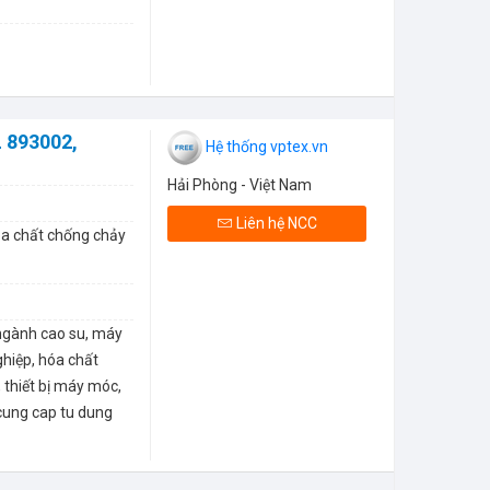
 893002,
Hệ thống vptex.vn
Hải Phòng - Việt Nam
Liên hệ NCC
óa chất chống chảy
ngành cao su, máy
hiệp, hóa chất
thiết bị máy móc,
cung cap tu dung