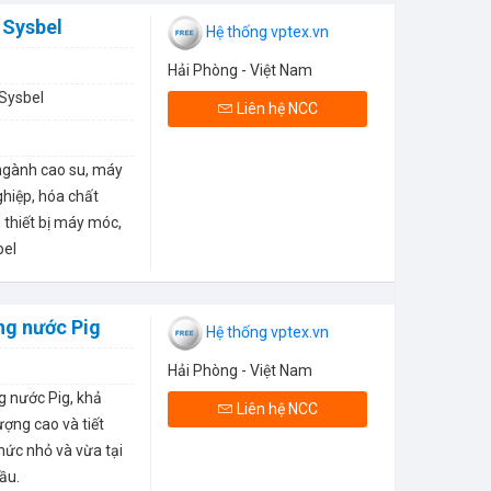
 Sysbel
Hệ thống vptex.vn
Hải Phòng - Việt Nam
 Sysbel
Liên hệ NCC
ngành cao su, máy
hiệp, hóa chất
thiết bị máy móc,
bel
ng nước Pig
Hệ thống vptex.vn
Hải Phòng - Việt Nam
g nước Pig, khả
Liên hệ NCC
ượng cao và tiết
mức nhỏ và vừa tại
ầu.