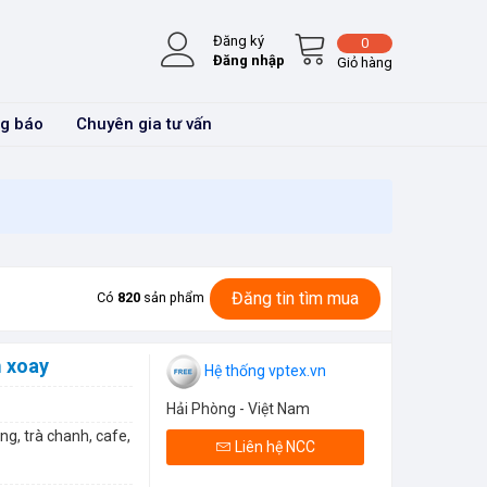
Đăng ký
0
Đăng nhập
Giỏ hàng
g báo
Chuyên gia tư vấn
Đăng tin tìm mua
Có
820
sản phẩm
 xoay
Hệ thống vptex.vn
Hải Phòng - Việt Nam
ng, trà chanh, cafe,
Liên hệ NCC