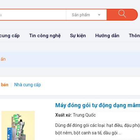
Sản phẩm
cung cấp
Tin công nghệ
Sự kiện
Hướng dẫn
Thôn
 ấn
 bán
Nhà cung cấp
Máy đóng gói tự động dạng mâm
Xuất xứ:
Trung Quốc
Dùng để đóng gói các loại: hạt điều, đậu phộ
bột nêm, bột canh sa tế, dầu gội …