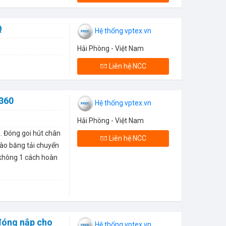
Q
Hệ thống vptex.vn
Hải Phòng - Việt Nam
Liên hệ NCC
360
Hệ thống vptex.vn
Hải Phòng - Việt Nam
. Đóng goi hút chân
Liên hệ NCC
ào băng tải chuyển
 không 1 cách hoàn
đóng nắp cho
Hệ thống vptex.vn