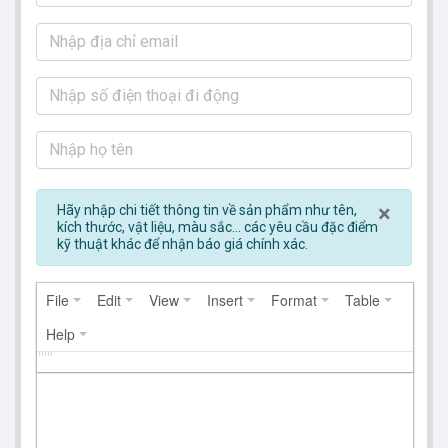
Clos
×
Hãy nhập chi tiết thông tin về sản phẩm như tên,
kích thước, vật liệu, màu sắc... các yêu cầu đặc điểm
kỹ thuật khác để nhận báo giá chính xác.
File
Edit
View
Insert
Format
Table
Help