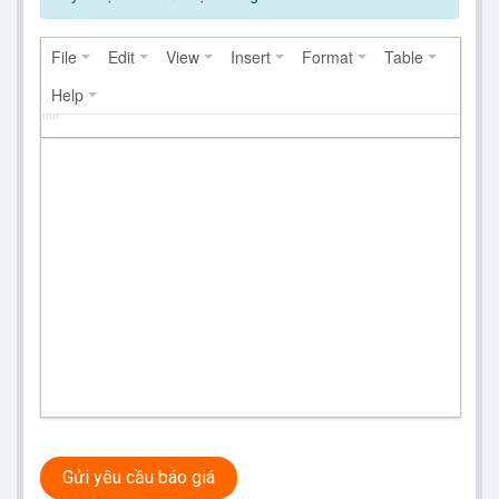
File
Edit
View
Insert
Format
Table
Help
Gửi yêu cầu báo giá