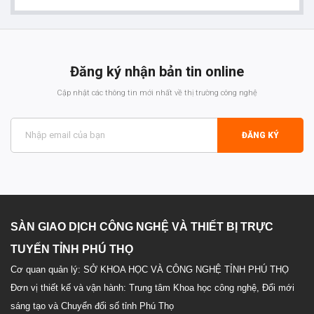
Đăng ký nhận bản tin online
Cập nhật các thông tin mới nhất về thị trường công nghệ
ĐĂNG KÝ
SÀN GIAO DỊCH CÔNG NGHỆ VÀ THIẾT BỊ TRỰC
TUYẾN TỈNH PHÚ THỌ
Cơ quan quản lý: SỞ KHOA HỌC VÀ CÔNG NGHỆ TỈNH PHÚ THỌ
Đơn vị thiết kế và vận hành: Trung tâm Khoa học công nghệ, Đổi mới
sáng tạo và Chuyển đổi số tỉnh Phú Thọ