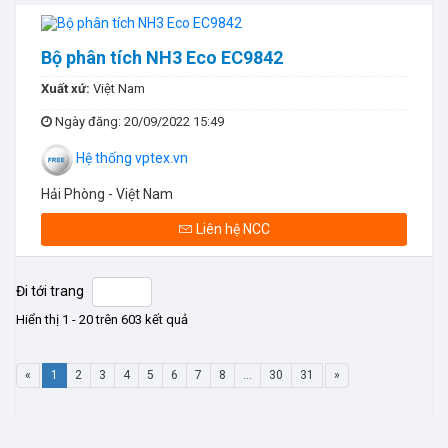
Bộ phân tích NH3 Eco EC9842
Xuất xứ:
Việt Nam
Ngày đăng
: 20/09/2022 15:49
Hệ thống vptex.vn
Hải Phòng - Việt Nam
Liên hệ NCC
Đi tới trang
Hiển thị 1 - 20 trên 603 kết quả
«
1
2
3
4
5
6
7
8
...
30
31
»