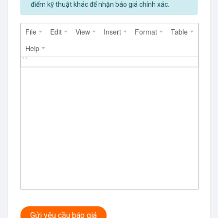
điểm kỹ thuật khác để nhận báo giá chính xác.
File
Edit
View
Insert
Format
Table
Help
Gửi yêu cầu báo giá