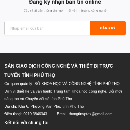
Đăng ký nhận bản tin online
Cập nhật các thông tin mới nhất về thị trường công nghệ
ĐĂNG KÝ
SÀN GIAO DỊCH CÔNG NGHỆ VÀ THIẾT BỊ TRỰC
TUYẾN TỈNH PHÚ THỌ
Cơ quan quản lý: SỞ KHOA HỌC VÀ CÔNG NGHỆ TỈNH PHÚ THỌ
Đơn vị thiết kế và vận hành: Trung tâm Khoa học công nghệ, Đổi mới
sáng tạo và Chuyển đổi số tỉnh Phú Thọ
Địa chỉ: Khu 6, Phường Vân Phú, tỉnh Phú Thọ
Điện thoại: 0210 3846343 || Email: thongtinvptex@gmail.com
Kết nối với chúng tôi