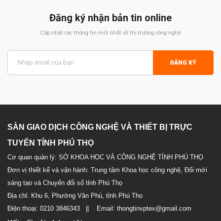
Đăng ký nhận bản tin online
Cập nhật các thông tin mới nhất về thị trường công nghệ
ĐĂNG KÝ
SÀN GIAO DỊCH CÔNG NGHỆ VÀ THIẾT BỊ TRỰC
TUYẾN TỈNH PHÚ THỌ
Cơ quan quản lý: SỞ KHOA HỌC VÀ CÔNG NGHỆ TỈNH PHÚ THỌ
Đơn vị thiết kế và vận hành: Trung tâm Khoa học công nghệ, Đổi mới
sáng tạo và Chuyển đổi số tỉnh Phú Thọ
Địa chỉ: Khu 6, Phường Vân Phú, tỉnh Phú Thọ
Điện thoại: 0210 3846343 || Email: thongtinvptex@gmail.com