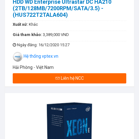
HDD WD Enterprise Ultrastar DC HA210
(2TB/128MB/7200RPM/SATA/3.5) -
(HUS722T2TALA604)
Xuất xứ:
Khác
Giá tham khảo:
3,389,000 VND
Ngày đăng
: 16/12/2020 15:27
Hệ thống vptex.vn
Hải Phòng - Việt Nam
Liên hệ NCC