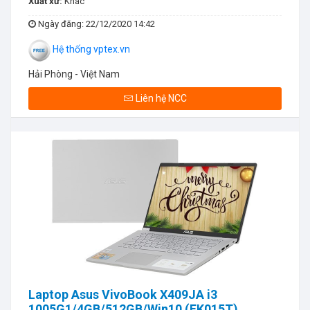
Xuất xứ:
Khác
Ngày đăng
: 22/12/2020 14:42
Hệ thống vptex.vn
Hải Phòng - Việt Nam
Liên hệ NCC
Laptop Asus VivoBook X409JA i3
1005G1/4GB/512GB/Win10 (EK015T)