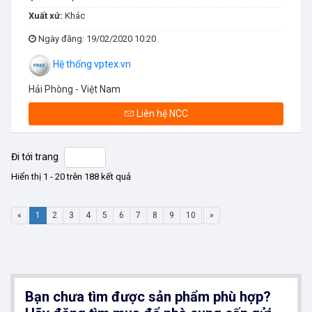
Xuất xứ:
Khác
Ngày đăng
: 19/02/2020 10:20
Hệ thống vptex.vn
Hải Phòng - Việt Nam
Liên hệ NCC
Đi tới trang
Hiển thị 1 - 20 trên 188 kết quả
«
1
2
3
4
5
6
7
8
9
10
»
Bạn chưa tìm được sản phẩm phù hợp?