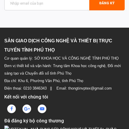
ĐĂNG KÝ
SÀN GIAO DỊCH CÔNG NGHỆ VÀ THIẾT BỊ TRỰC
TUYẾN TỈNH PHÚ THỌ
Cơ quan quản lý: SỞ KHOA HỌC VÀ CÔNG NGHỆ TỈNH PHÚ THỌ
Đơn vị thiết kế và vận hành: Trung tâm Khoa học công nghệ, Đổi mới
sáng tạo và Chuyển đổi số tỉnh Phú Thọ
Địa chỉ: Khu 6, Phường Vân Phú, tỉnh Phú Thọ
Điện thoại: 0210 3846343 || Email: thongtinvptex@gmail.com
Kết nối với chúng tôi
Đã đăng ký bộ công thương