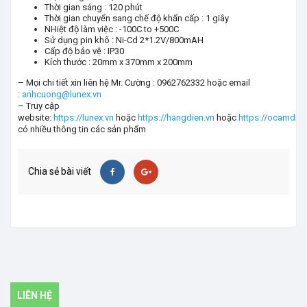
Thời gian sáng : 120 phút
Thời gian chuyển sang chế độ khẩn cấp : 1 giây
NHiệt độ làm việc : -100C to +500C
Sử dụng pin khô : Ni-Cd 2*1.2V/800mAH
Cấp độ bảo vệ : IP30
Kích thước : 20mm x 370mm x 200mm
– Mọi chi tiết xin liên hệ Mr. Cường : 0962762332 hoặc email
:
anhcuong@lunex.vn
– Truy cập
website:
https://lunex.vn
hoặc
https://hangdien.vn
hoặc
https://ocamdie
có nhiều thông tin các sản phẩm
Chia sẻ bài viết
LIÊN HỆ