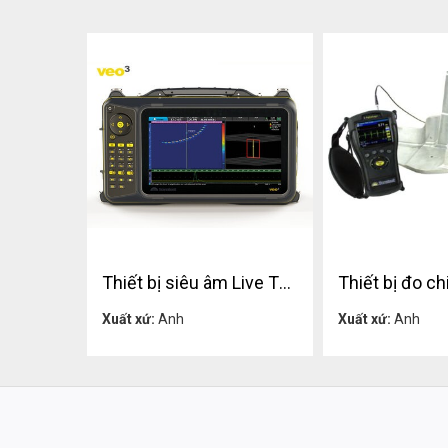
Thiết bị siêu âm Live TFM và FMC-TFM Sonatest VEO3
Liên hệ
Liên h
Xuất xứ:
Anh
Xuất xứ:
Anh