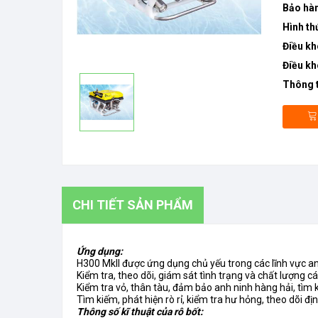
Bảo hà
Hình th
Điều kh
Điều kh
Thông t
CHI TIẾT SẢN PHẨM
Ứng dụng:
H300 MkII được ứng dụng chủ yếu trong các lĩnh vực a
Kiểm tra, theo dõi, giám sát tình trạng và chất lượng 
Kiểm tra vỏ, thân tàu, đảm bảo anh ninh hàng hải, tìm
Tìm kiếm, phát hiện rò rỉ, kiểm tra hư hỏng, theo dõi định 
Thông số kĩ thuật của rô bốt: