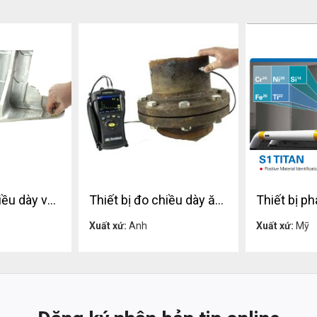
Thiết bị đo chiều dày vật liệu, đo chiều dày chính xác, đo oxit cáu cặn AlphaGage+
Thiết bị đo chiều dày ăn mòn, đo chiều dày vật liệu, đo oxit cáu cặn AlphaGage+
ệ
Liên hệ
Xuất xứ:
Anh
Xuất xứ:
Mỹ