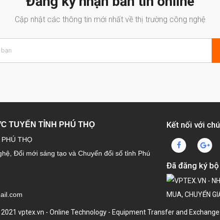
Đăng ký nhận bản tin online
Cập nhật các thông tin mới nhất về thị trường công nghệ
Kết nối với chú
ỰC TUYẾN TỈNH PHÚ THỌ
H PHÚ THỌ
ghệ, Đổi mới sáng tạo và Chuyển đổi số tỉnh Phú
Đã đăng ký bộ
ail.com
 2021 vptex.vn - Online Technology - Equipment Transfer and Exchange. A