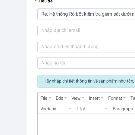
Tiêu đề
Hãy nhập chi tiết thông tin về sản phẩm như tên, 
File
Edit
View
Insert
Format
Ta
Verdana
11pt
Paragraph