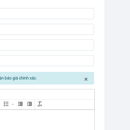
Close
×
ận báo giá chính xác.