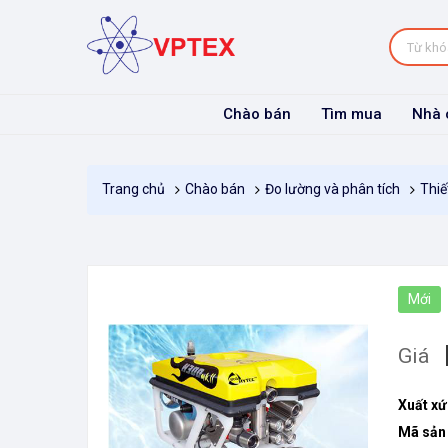
Chào bán
Tìm mua
Nhà 
Chào bán
Đo lường và phân tích
Thiế
Trang chủ
Mới
Giá
Xuất xứ
Mã sản