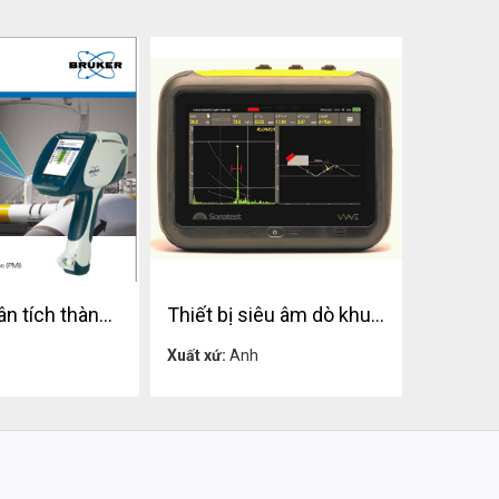
Thiết bị phân tích thành phần hóa học kim loại Bruker S1 TITAN Model 500, 500S, 800
Thiết bị siêu âm dò khuyết tật có tính tương tác và đo chiều dầy WAVE
Liên hệ
Liên hệ
Xuất xứ:
Anh
Xuất xứ: