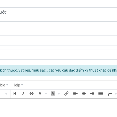
kích thước, vật liệu, màu sắc... các yêu cầu đặc điểm kỹ thuật khác để nh
ble
Help