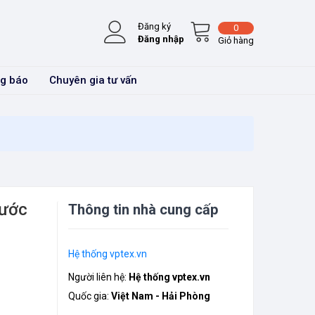
Đăng ký
0
Đăng nhập
Giỏ hàng
g báo
Chuyên gia tư vấn
nước
Thông tin nhà cung cấp
Hệ thống vptex.vn
Người liên hệ:
Hệ thống vptex.vn
Quốc gia:
Việt Nam - Hải Phòng