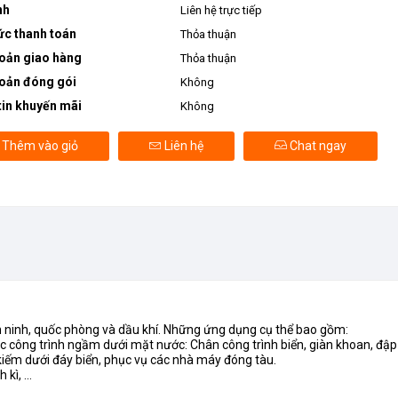
nh
Liên hệ trực tiếp
ức thanh toán
Thỏa thuận
oản giao hàng
Thỏa thuận
oản đóng gói
Không
in khuyến mãi
Không
Thêm vào giỏ
Liên hệ
Chat ngay
n ninh, quốc phòng và dầu khí. Những ứng dụng cụ thể bao gồm:
các công trình ngầm dưới mặt nước: Chân công trình biển, giàn khoan, đậ
 kiếm dưới đáy biển, phục vụ các nhà máy đóng tàu.
kì, ...