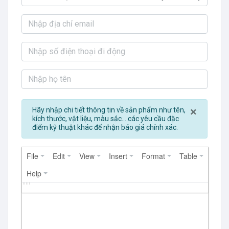
Close
×
Hãy nhập chi tiết thông tin về sản phẩm như tên,
kích thước, vật liệu, màu sắc... các yêu cầu đặc
điểm kỹ thuật khác để nhận báo giá chính xác.
File
Edit
View
Insert
Format
Table
Help