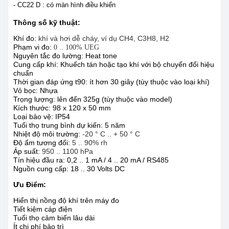
- CC22 D : có màn hình điều khiển
Thông số kỹ thuật:
Khí đo:
khí và hơi dễ cháy, ví dụ CH4, C3H8, H2
Phạm vi đo:
0 .. 100% UEG
Nguyên tắc đo lường: Heat tone
Cung cấp khí: Khuếch tán hoặc tạo khí với bộ chuyển đổi hiệu
chuẩn
Thời gian đáp ứng t90: ít hơn 30 giây (tùy thuộc vào loại khí)
Vỏ bọc: Nhựa
Trọng lượng: lên đến 325g (tùy thuộc vào model)
Kích thước: 98 x 120 x 50 mm
Loại bảo vệ: IP54
Tuổi thọ trung bình dự kiến: 5 năm
Nhiệt độ môi trường:
-20 ° C .. + 50 ° C
Độ ẩm tương đối:
5 .. 90% rh
Áp suất:
950 .. 1100 hPa
Tín hiệu đầu ra: 0,2 .. 1 mA / 4 .. 20 mA / RS485
Nguồn cung cấp: 18 .. 30 Volts DC
Ưu Điểm:
Hiển thị nồng độ khí trên máy đo
Tiết kiệm cáp điện
Tuổi thọ cảm biến lâu dài
Ít chi phí bảo trì