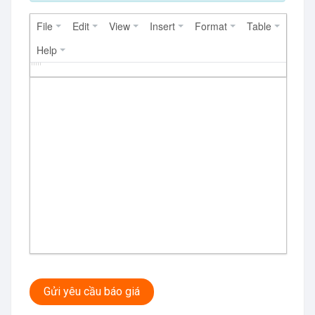
File
Edit
View
Insert
Format
Table
Help
Gửi yêu cầu báo giá