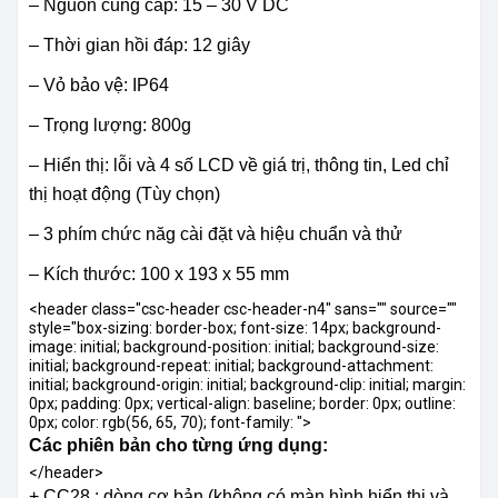
– Nguồn cung cấp: 15 – 30 V DC
– Thời gian hồi đáp: 12 giây
– Vỏ bảo vệ: IP64
– Trọng lượng: 800g
– Hiển thị: lỗi và 4 số LCD về giá trị, thông tin, Led chỉ
thị hoạt động (Tùy chọn)
– 3 phím chức năg cài đặt và hiệu chuẩn và thử
– Kích thước: 100 x 193 x 55 mm
<header class="csc-header csc-header-n4" sans="" source=""
style="box-sizing: border-box; font-size: 14px; background-
image: initial; background-position: initial; background-size:
initial; background-repeat: initial; background-attachment:
initial; background-origin: initial; background-clip: initial; margin:
0px; padding: 0px; vertical-align: baseline; border: 0px; outline:
0px; color: rgb(56, 65, 70); font-family: ">
Các phiên bản cho từng ứng dụng:
</header>
+ CC28 : dòng cơ bản (không có màn hình hiển thị và