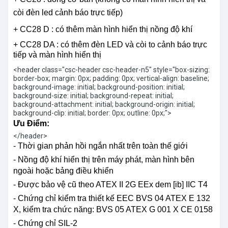
còi đèn led cảnh báo trực tiếp)
+ CC28 D : có thêm màn hình hiển thị nồng độ khí
+ CC28 DA : có thêm đèn LED và còi to cảnh báo trực
tiếp và màn hình hiển thị
<header class="csc-header csc-header-n5" style="box-sizing:
border-box; margin: 0px; padding: 0px; vertical-align: baseline;
background-image: initial; background-position: initial;
background-size: initial; background-repeat: initial;
background-attachment: initial; background-origin: initial;
background-clip: initial; border: 0px; outline: 0px;">
Ưu Điểm:
</header>
- Thời gian phản hồi ngắn nhất trên toàn thế giới
- Nồng độ khí hiển thị trên máy phát, màn hình bên
ngoài hoặc bảng điều khiển
- Được bảo vệ cũ theo ATEX II 2G EEx dem [ib] IIC T4
- Chứng chỉ kiểm tra thiết kế EEC BVS 04 ATEX E 132
X, kiểm tra chức năng: BVS 05 ATEX G 001 X CE 0158
- Chứng chỉ SIL-2