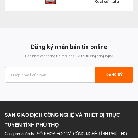
Xuất xứ:
Italia
Liên hệ
Đăng ký nhận bản tin online
Cập nhật các thông tin mới nhất về thị trường công nghệ
ĐĂNG KÝ
SÀN GIAO DỊCH CÔNG NGHỆ VÀ THIẾT BỊ TRỰC
TUYẾN TỈNH PHÚ THỌ
Cơ quan quản lý: SỞ KHOA HỌC VÀ CÔNG NGHỆ TỈNH PHÚ THỌ