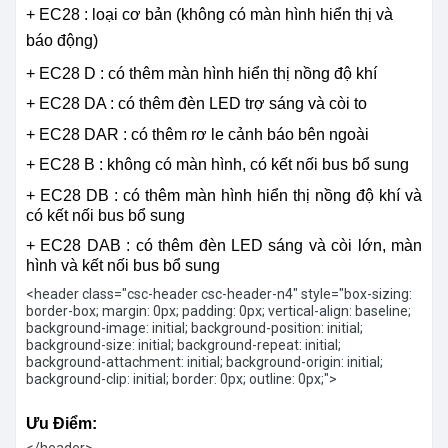
+ EC28 : loại cơ bản (không có màn hình hiển thị và
báo động)
+ EC28 D : có thêm màn hình hiển thị nồng độ khí
+ EC28 DA : có thêm đèn LED trợ sáng và còi to
+ EC28 DAR : có thêm rơ le cảnh báo bên ngoài
+ EC28 B : không có màn hình, có kết nối bus bổ sung
+ EC28 DB : có thêm màn hình hiển thị nồng độ khí và
có kết nối bus bổ sung
+ EC28 DAB : có thêm đèn LED sáng và còi lớn, màn
hình và kết nối bus bổ sung
<header class="csc-header csc-header-n4" style="box-sizing:
border-box; margin: 0px; padding: 0px; vertical-align: baseline;
background-image: initial; background-position: initial;
background-size: initial; background-repeat: initial;
background-attachment: initial; background-origin: initial;
background-clip: initial; border: 0px; outline: 0px;">
Ưu Điểm: