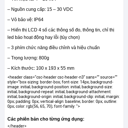
– Nguồn cung cấp: 15 – 30 VDC
– Vỏ bảo vệ: IP64
– Hiển thị LCD 4 số các thông số đo, thông tin, chỉ thị
led báo hoạt động hay lỗi (tùy chọn)
– 3 phím chức năng điều chỉnh và hiệu chuẩn
– Trọng lượng: 800g
– Kích thước: 100 x 193 x 55 mm
<header class="csc-header csc-header-n3" sans="" source=""
style="box-sizing: border-box; font-size: 14px; background-
image: initial; background-position: initial; background-size:
initial; background-repeat: initial; background-attachment:
initial; background-origin: initial; background-clip: initial; margin:
0px; padding: 0px; vertical-align: baseline; border: 0px; outline:
0px; color: rgb(56, 65, 70); font-family: ">
Các phiên bản cho từng ứng dụng:
</header>