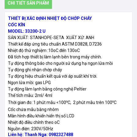
CHI TIẾT SẢN PHẨM
THIẾT BỊ XÁC ĐỊNH NHIỆT ĐỘ CHỚP CHÁY
CỐC KÍN
MODEL: 33200-2 U
SẢN XUẤT: STANHOPE-SETA XUẤT XỨ: ANH
Thiết kế đáp ứng tiêu chuẩn ASTM D3828, D7236
Nhiệt độ thử nghiệm :10oC đến 130oC
Đã tích hợp thiết bị làm lạnh bên trong máy chính.
Tự động thông báo cho người sử dụng hạ ngọn lửa mồi
Tự động ghi nhận chớp cháy
Tự động hiệu chuẩn kết quả với áp suất khí trời.
Ngọn lửa mồi: gas LPG
Tự động làm lạnh bằng công nghệ Peltier
Thể tích mẫu: 2ml/ 4ml
o
o
Thời gian đo: 1 phút mẫu <100
C, 2 phút mẫu trên 100
C
Cốc chứa mẫu bằng nhôm
Màn hình điều khiển hiển thị số LCD
Nhiệt độ điều chỉnh theo oC
Nguồn điện: 230V/50Hz
Liên hệ: Thanh Nga: 0982327488