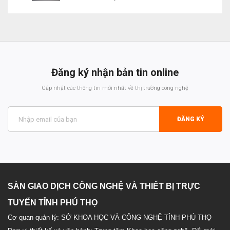
Liên hệ
Đăng ký nhận bản tin online
Cập nhật các thông tin mới nhất về thị trường công nghệ
ĐĂNG KÝ
SÀN GIAO DỊCH CÔNG NGHỆ VÀ THIẾT BỊ TRỰC
TUYẾN TỈNH PHÚ THỌ
Cơ quan quản lý: SỞ KHOA HỌC VÀ CÔNG NGHỆ TỈNH PHÚ THỌ