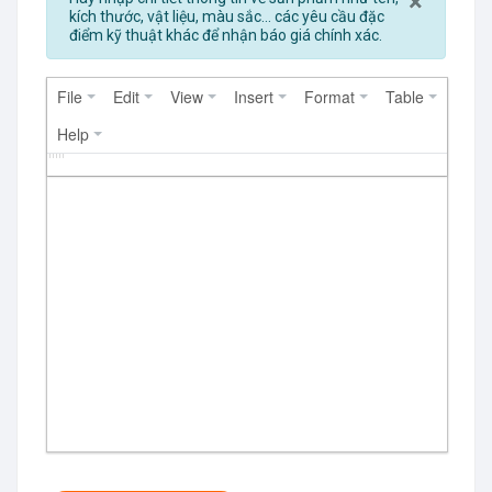
Close
×
kích thước, vật liệu, màu sắc... các yêu cầu đặc
điểm kỹ thuật khác để nhận báo giá chính xác.
File
Edit
View
Insert
Format
Table
Help