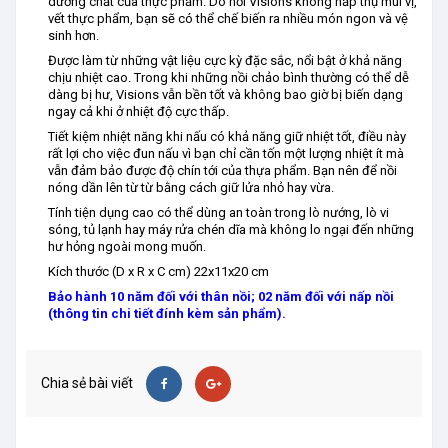
dưỡng chất của thực phẩm. Do nồi Visions không hấp thụ mùi vị,
vết thực phẩm, bạn sẽ có thể chế biến ra nhiều món ngon và vệ
sinh hơn.
Được làm từ những vật liệu cực kỳ đặc sắc, nổi bật ở khả năng
chịu nhiệt cao. Trong khi những nồi chảo bình thường có thể dễ
dàng bị hư, Visions vẫn bền tốt và không bao giờ bị biến dạng
ngay cả khi ở nhiệt độ cực thấp.
Tiết kiệm nhiệt năng khi nấu c
ó khả năng giữ nhiệt tốt, điều này
rất lợi cho việc đun nấu vì bạn chỉ cần tốn một lượng nhiệt ít mà
vẫn đảm bảo được độ chín tới của thựa phẩm. Bạn nên để nồi
nóng dần lên từ từ bằng cách giữ lửa nhỏ hay vừa.
Tính tiện dụng cao
có thể dùng an toàn trong lò nướng, lò vi
sóng, tủ lạnh hay máy rửa chén dĩa mà không lo ngại đến những
hư hỏng ngoài mong muốn.
Kích thước (D x R x C cm) 22x11x20 cm
Bảo hành 10 năm đối với thân nồi; 02 năm đối với nấp nồi
(thông tin chi tiết đính kèm sản phẩm).
Chia sẻ bài viết