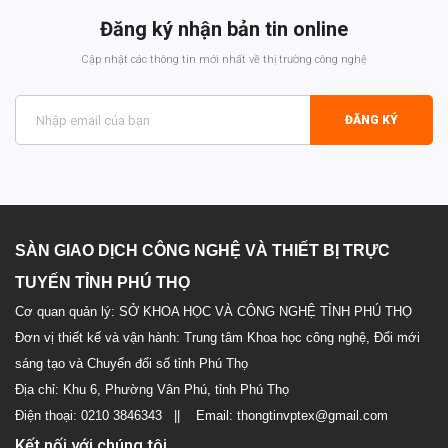
Đăng ký nhận bản tin online
Cập nhật các thông tin mới nhất về thị trường công nghệ
ĐĂNG KÝ
SÀN GIAO DỊCH CÔNG NGHỆ VÀ THIẾT BỊ TRỰC
TUYẾN TỈNH PHÚ THỌ
Cơ quan quản lý: SỞ KHOA HỌC VÀ CÔNG NGHỆ TỈNH PHÚ THỌ
Đơn vị thiết kế và vận hành: Trung tâm Khoa học công nghệ, Đổi mới
sáng tạo và Chuyển đổi số tỉnh Phú Thọ
Địa chỉ: Khu 6, Phường Vân Phú, tỉnh Phú Thọ
Điện thoại: 0210 3846343 || Email: thongtinvptex@gmail.com
Kết nối với chúng tôi