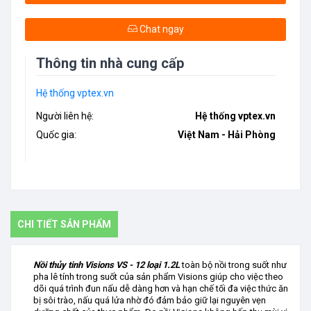
Chat ngay
Thông tin nhà cung cấp
Hệ thống vptex.vn
Người liên hệ:
Hệ thống vptex.vn
Quốc gia:
Việt Nam - Hải Phòng
CHI TIẾT SẢN PHẨM
Nồi thủy tinh Visions VS - 12 loại 1.2L
toàn bộ nồi trong suốt như
pha lê t
ính trong suốt của sản phẩm Visions giúp cho việc theo
dõi quá trình đun nấu dễ dàng hơn và hạn chế tối đa việc thức ăn
bị sôi trào, nấu quá lửa nhờ đó đảm bảo giữ lại nguyên vẹn