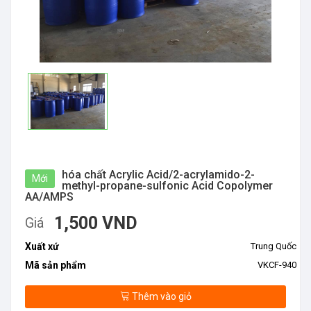
hóa chất Acrylic Acid/2-acrylamido-2-
Mới
methyl-propane-sulfonic Acid Copolymer
AA/AMPS
1,500 VND
Giá
Xuất xứ
Trung Quốc
Mã sản phẩm
VKCF-940
Thêm vào giỏ