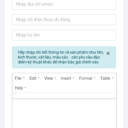
Close
×
Hãy nhập chi tiết thông tin về sản phẩm như tên,
kích thước, vật liệu, màu sắc... các yêu cầu đặc
điểm kỹ thuật khác để nhận báo giá chính xác.
File
Edit
View
Insert
Format
Table
Help