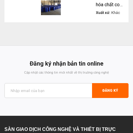
hóa chất copolymer of maleic and acylic acid AA/MA
Xuất xứ:
Khác
Liên
hệ
Đăng ký nhận bản tin online
Cập nhật các thông tin mới nhất về thị trường công nghệ
ĐĂNG KÝ
SÀN GIAO DỊCH CÔNG NGHỆ VÀ THIẾT BỊ TRỰC