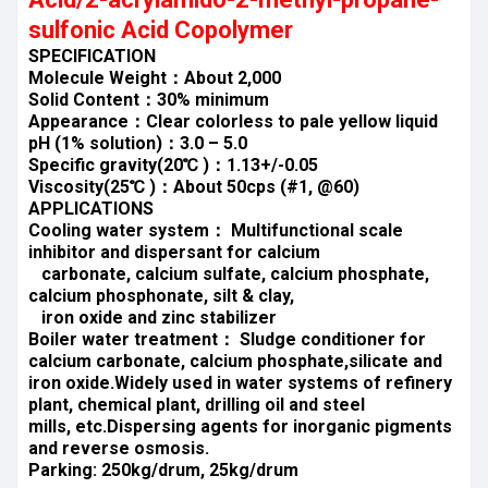
sulfonic Acid Copolymer
SPECIFICATION
Molecule Weight：About 2,000
Solid Content：30% minimum
Appearance：Clear colorless to pale yellow liquid
pH (1% solution)：3.0 – 5.0
Specific gravity(20℃ )：1.13+/-0.05
Viscosity(25℃ )：About 50cps (#1, @60)
APPLICATIONS
Cooling water system： Multifunctional scale
inhibitor and dispersant for calcium
carbonate, calcium sulfate, calcium phosphate,
calcium phosphonate, silt & clay,
iron oxide and zinc stabilizer
Boiler water treatment： Sludge conditioner for
calcium carbonate, calcium phosphate,silicate and
iron oxide.Widely used in water systems of refinery
plant, chemical plant, drilling oil and steel
mills, etc.Dispersing agents for inorganic pigments
and reverse osmosis.
Parking: 250kg/drum, 25kg/drum