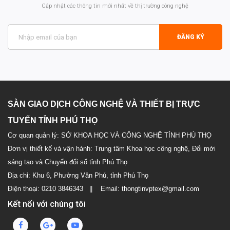
Cập nhật các thông tin mới nhất về thị trường công nghệ
ĐĂNG KÝ
SÀN GIAO DỊCH CÔNG NGHỆ VÀ THIẾT BỊ TRỰC
TUYẾN TỈNH PHÚ THỌ
Cơ quan quản lý: SỞ KHOA HỌC VÀ CÔNG NGHỆ TỈNH PHÚ THỌ
Đơn vị thiết kế và vận hành: Trung tâm Khoa học công nghệ, Đổi mới
sáng tạo và Chuyển đổi số tỉnh Phú Thọ
Địa chỉ: Khu 6, Phường Vân Phú, tỉnh Phú Thọ
Điện thoại: 0210 3846343 || Email: thongtinvptex@gmail.com
Kết nối với chúng tôi