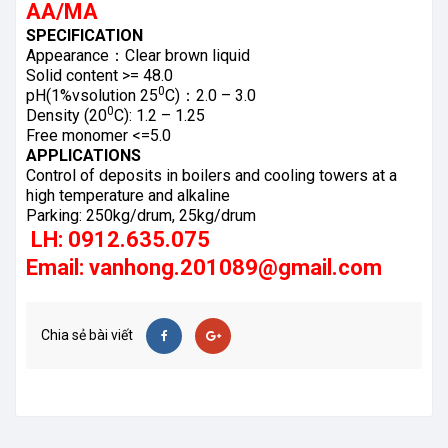
AA/MA
SPECIFICATION
Appearance：Clear brown liquid
Solid content >= 48.0
0
pH(1%vsolution 25
C)：2.0 – 3.0
0
Density (20
C): 1.2 – 1.25
Free monomer <=5.0
APPLICATIONS
Control of deposits in boilers and cooling towers at a
high temperature and alkaline
Parking: 250kg/drum, 25kg/drum
LH: 0912.635.075
Email: vanhong.201089@gmail.com
Chia sẻ bài viết