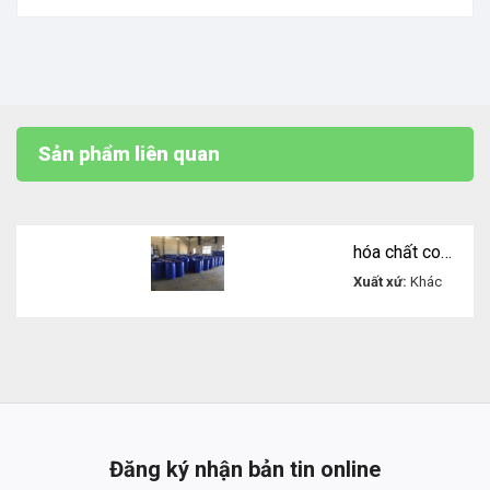
Sản phẩm liên quan
hóa chất copolymer of maleic and acylic acid AA/MA
Xuất xứ:
Khác
Liên
hệ
Đăng ký nhận bản tin online