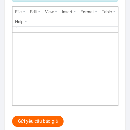
File
Edit
View
Insert
Format
Table
Help
Gửi yêu cầu báo giá