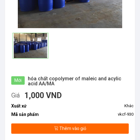
hóa chất copolymer of maleic and acylic
Mới
acid AA/MA
1,000 VND
Giá
Xuất xứ
Khác
Mã sản phẩm
vkcf-930
Thêm vào giỏ