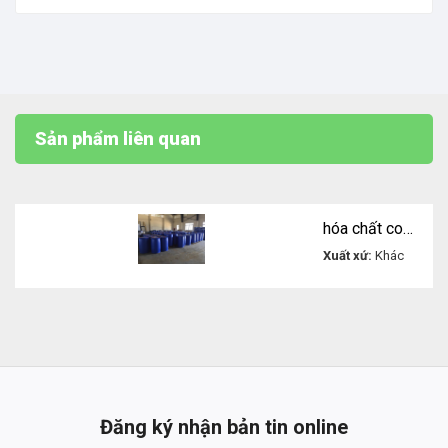
Sản phẩm liên quan
hóa chất copolymer of maleic and acylic acid AA/MA
Xuất xứ:
Khác
Liên
hệ
Đăng ký nhận bản tin online