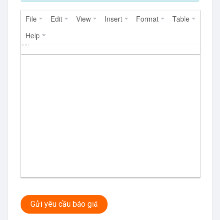
File
Edit
View
Insert
Format
Table
Help
Gửi yêu cầu báo giá