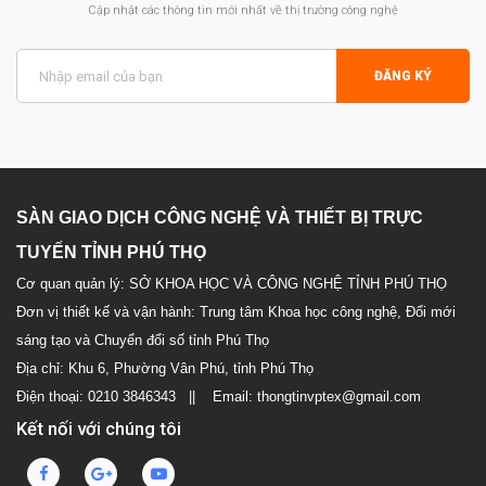
Cập nhật các thông tin mới nhất về thị trường công nghệ
ĐĂNG KÝ
SÀN GIAO DỊCH CÔNG NGHỆ VÀ THIẾT BỊ TRỰC
TUYẾN TỈNH PHÚ THỌ
Cơ quan quản lý: SỞ KHOA HỌC VÀ CÔNG NGHỆ TỈNH PHÚ THỌ
Đơn vị thiết kế và vận hành: Trung tâm Khoa học công nghệ, Đổi mới
sáng tạo và Chuyển đổi số tỉnh Phú Thọ
Địa chỉ: Khu 6, Phường Vân Phú, tỉnh Phú Thọ
Điện thoại: 0210 3846343 || Email: thongtinvptex@gmail.com
Kết nối với chúng tôi