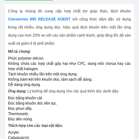
Công ty chúng tôi cung cấp hợp chất trợ giúp tháo, tách khuôn
Chesterton 995 RELEASE AGENT
với công thức đậm đặc sử dụng
trong rất nhiều ứng dụng đúc, hiệu quả tách khuôn trên một lần ứng
dụng cao hơn 20% so với các sản phẩm cạnh tranh, giúp tăng tốc độ sản
xuất và giảm tỉ lệ phế phẩm.
Mô tả chung:
Phức polymer silicon.
Không chứa các hợp chất gây hại như CFC, dung môi clorua hay các
hợp chất halogen.
Tách khuôn nhiều lần trên một ứng dụng.
Không bám két trên khuôn đúc, làm sạch dễ dàng.
Dễ dàng ứng dụng.
Ứng dụng:
Lý tưởng để ứng dụng cho các quá trình đúc dưới đây:
Đúc bằng khuôn cát.
Đúc bằng khuôn đúc liên tục.
Đúc phun đẩy.
Thermosets.
Đúc dẻo nóng.
Thích hợp cho các loại vật liệu:
Acrylic
Cellulosic(s)