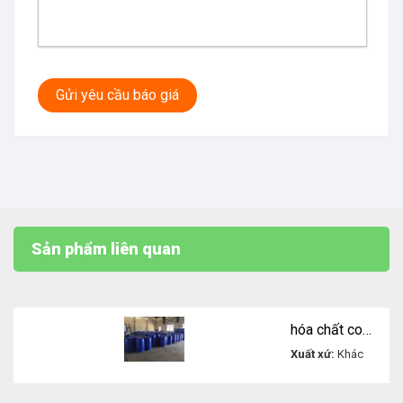
Gửi yêu cầu báo giá
Sản phẩm liên quan
hóa chất copolymer of maleic and acylic acid AA/MA
Xuất xứ:
Khác
Liên
hệ