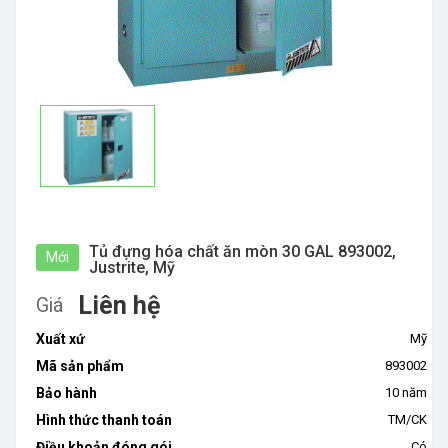
Tủ đựng hóa chất ăn mòn 30 GAL 893002,
Mới
Justrite, Mỹ
Liên hệ
Giá
Xuất xứ
Mỹ
Mã sản phẩm
893002
Bảo hành
10 năm
Hình thức thanh toán
TM/CK
Điều khoản đóng gói
Có