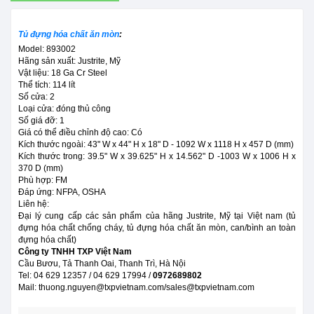
Tủ đựng hóa chất ăn mòn
:
Model: 893002
Hãng sản xuất: Justrite, Mỹ
Vật liệu: 18 Ga Cr Steel
Thể tích: 114 lít
Số cửa: 2
Loại cửa: đóng thủ công
Số giá đỡ: 1
Giá có thể điều chỉnh độ cao: Có
Kích thước ngoài: 43" W x 44" H x 18" D - 1092 W x 1118 H x 457 D (mm)
Kích thước trong: 39.5" W x 39.625" H x 14.562" D -1003 W x 1006 H x
370 D (mm)
Phù hợp: FM
Đáp ứng: NFPA, OSHA
Liên hệ:
Đại lý cung cấp các sản phẩm của hãng Justrite, Mỹ tại Việt nam (tủ
đựng hóa chất chống cháy, tủ đựng hóa chất ăn mòn, can/bình an toàn
đựng hóa chất)
Công ty TNHH TXP Việt Nam
Cầu Bươu, Tả Thanh Oai, Thanh Trì, Hà Nội
Tel: 04 629 12357 / 04 629 17994 /
0972689802
Mail: thuong.nguyen@txpvietnam.com/sales@txpvietnam.com