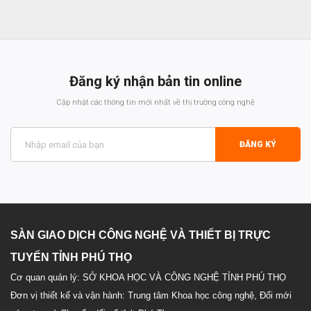
Đăng ký nhận bản tin online
Cập nhật các thông tin mới nhất về thị trường công nghệ
ĐĂNG KÝ
SÀN GIAO DỊCH CÔNG NGHỆ VÀ THIẾT BỊ TRỰC
TUYẾN TỈNH PHÚ THỌ
Cơ quan quản lý: SỞ KHOA HỌC VÀ CÔNG NGHỆ TỈNH PHÚ THỌ
Đơn vị thiết kế và vận hành: Trung tâm Khoa học công nghệ, Đổi mới